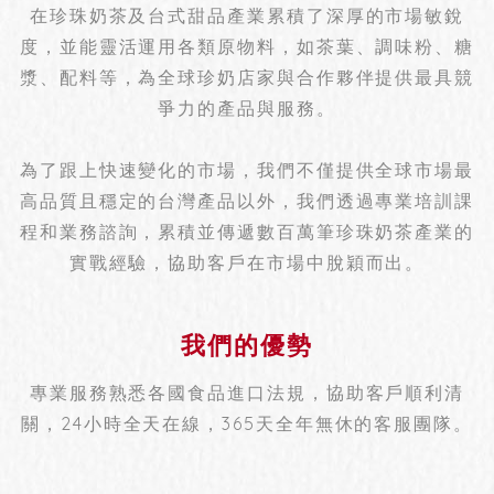
在珍珠奶茶及台式甜品產業累積了深厚的市場敏銳
度，並能靈活運用各類原物料，如茶葉、調味粉、糖
漿、配料等，為全球珍奶店家與合作夥伴提供最具競
爭力的產品與服務。
為了跟上快速變化的市場，我們不僅提供全球市場最
高品質且穩定的台灣產品以外，我們透過專業培訓課
程和業務諮詢，累積並傳遞數百萬筆珍珠奶茶產業的
實戰經驗，協助客戶在市場中脫穎而出。
我們的優勢
專業服務熟悉各國食品進口法規，協助客戶順利清
關，24小時全天在線，365天全年無休的客服團隊。